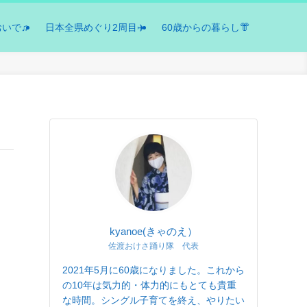
おいで♫
日本全県めぐり2周目✈️
60歳からの暮らし👘
kyanoe(きゃのえ）
佐渡おけさ踊り隊 代表
2021年5月に60歳になりました。これから
の10年は気力的・体力的にもとても貴重
な時間。シングル子育てを終え、やりたい