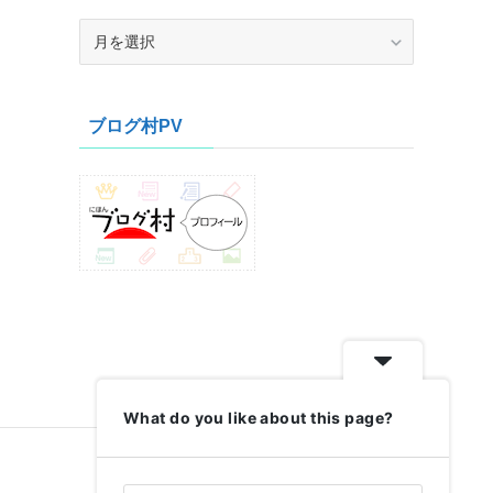
ア
ー
カ
イ
ブログ村PV
ブ
What do you like about this page?