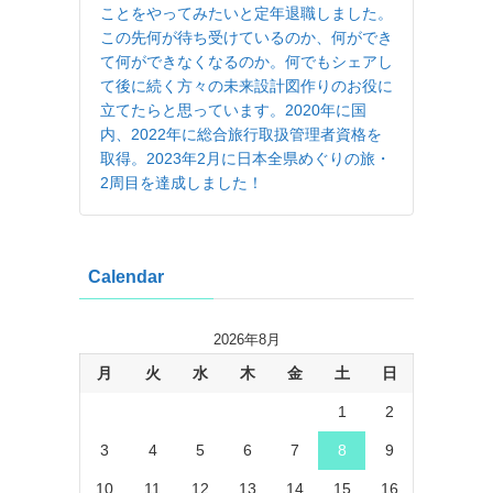
ことをやってみたいと定年退職しました。
この先何が待ち受けているのか、何ができ
て何ができなくなるのか。何でもシェアし
て後に続く方々の未来設計図作りのお役に
立てたらと思っています。2020年に国
内、2022年に総合旅行取扱管理者資格を
取得。2023年2月に日本全県めぐりの旅・
2周目を達成しました！
Calendar
2026年8月
月
火
水
木
金
土
日
1
2
3
4
5
6
7
8
9
10
11
12
13
14
15
16