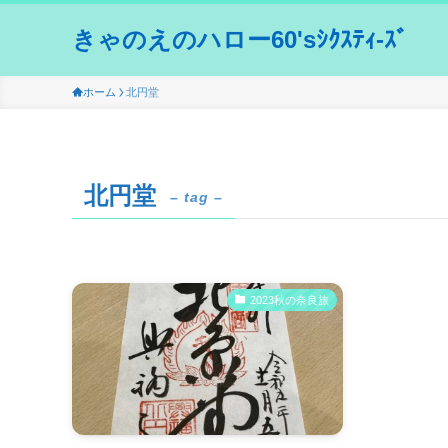
きゃのえのハロー60'sｼｸｽﾃｨ-ｽﾞ
ホーム
北円堂
北円堂
– tag –
2023秋の奈良旅