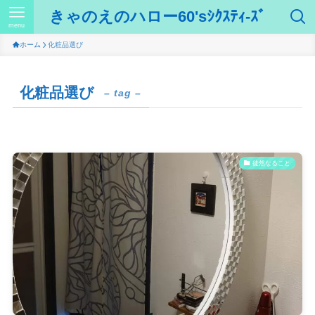
きゃのえのハロー60'sｼｸｽﾃｨ-ｽﾞ
menu
ホーム
化粧品選び
化粧品選び
– tag –
徒然なること