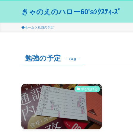
きゃのえのハロー60'sｼｸｽﾃｨ-ｽﾞ
ホーム
勉強の予定
勉強の予定
– tag –
学び続ける