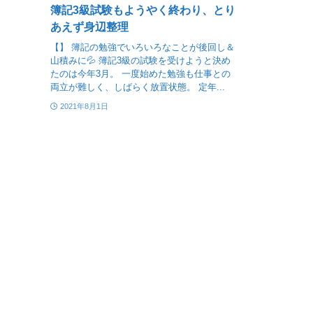
簿記3級試験もようやく終わり、とり
あえず身辺整理
【】 簿記の勉強でいろいろなことが後回し＆
山積みに💦 簿記3級の試験を受けようと決め
たのは今年3月。 一度始めた勉強も仕事との
両立が難しく、しばらく放置状態。 定年...
2021年8月1日