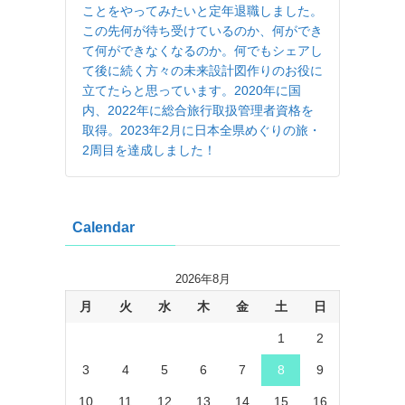
ことをやってみたいと定年退職しました。
この先何が待ち受けているのか、何ができ
て何ができなくなるのか。何でもシェアし
て後に続く方々の未来設計図作りのお役に
立てたらと思っています。2020年に国
内、2022年に総合旅行取扱管理者資格を
取得。2023年2月に日本全県めぐりの旅・
2周目を達成しました！
Calendar
2026年8月
月
火
水
木
金
土
日
1
2
3
4
5
6
7
8
9
10
11
12
13
14
15
16