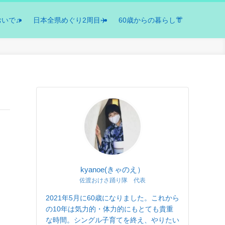
おいで♫
日本全県めぐり2周目✈️
60歳からの暮らし👘
kyanoe(きゃのえ）
佐渡おけさ踊り隊 代表
2021年5月に60歳になりました。これから
の10年は気力的・体力的にもとても貴重
な時間。シングル子育てを終え、やりたい