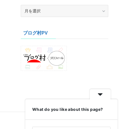
ア
ー
カ
イ
ブログ村PV
ブ
What do you like about this page?