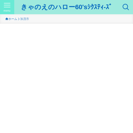
きゃのえのハロー60'sｼｸｽﾃｨ-ｽﾞ
menu
ホーム
加茂市