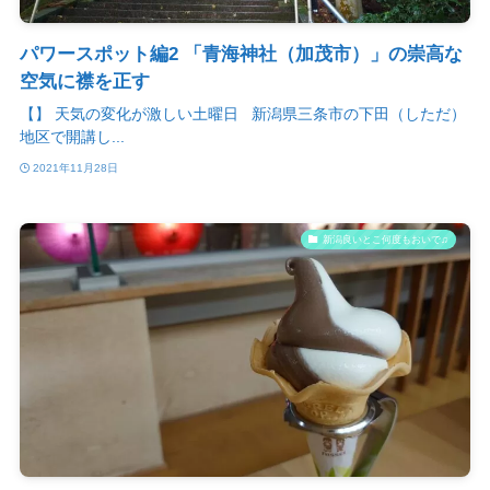
パワースポット編2 「青海神社（加茂市）」の崇高な
空気に襟を正す
【】 天気の変化が激しい土曜日 新潟県三条市の下田（しただ）
地区で開講し...
2021年11月28日
新潟良いとこ何度もおいで♫