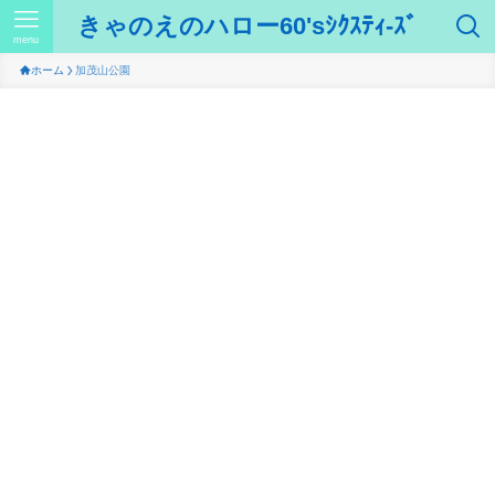
きゃのえのハロー60'sｼｸｽﾃｨ-ｽﾞ
menu
ホーム
加茂山公園