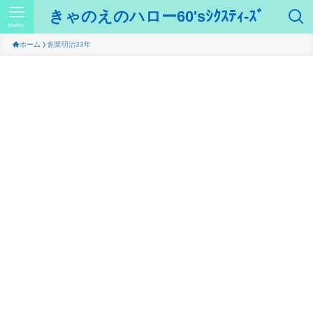
きゃのえのハロー60'sｼｸｽﾃｨ-ｽﾞ
menu
ホーム
創業明治33年