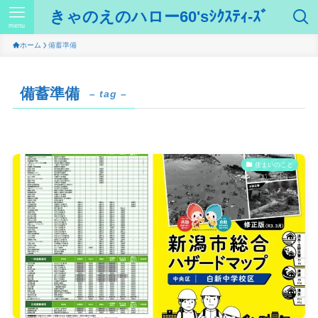
きゃのえのハロー60'sｼｸｽﾃｨ-ｽﾞ
menu
ホーム
備蓄準備
備蓄準備
– tag –
住まいのこと