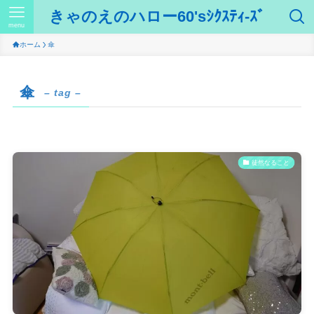
きゃのえのハロー60'sｼｸｽﾃｨ-ｽﾞ
menu
ホーム
傘
傘
– tag –
徒然なること