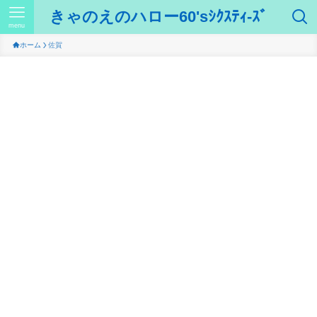
きゃのえのハロー60'sｼｸｽﾃｨ-ｽﾞ
menu
ホーム
佐賀