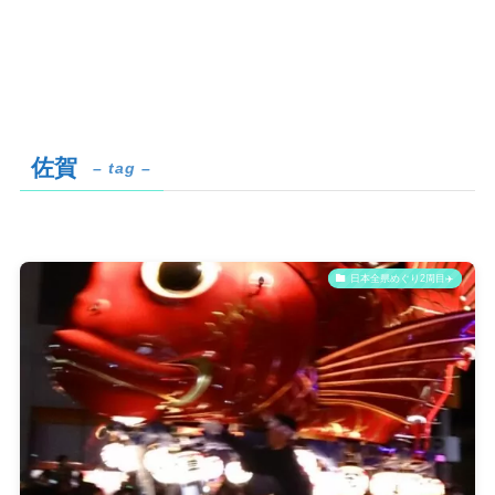
佐賀
– tag –
日本全県めぐり2周目✈️