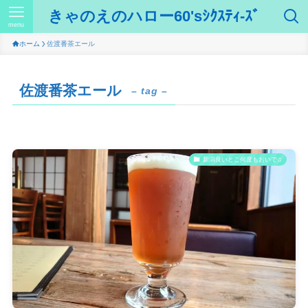
きゃのえのハロー60'sｼｸｽﾃｨ-ｽﾞ
menu
ホーム
佐渡番茶エール
佐渡番茶エール
– tag –
新潟良いとこ何度もおいで♫