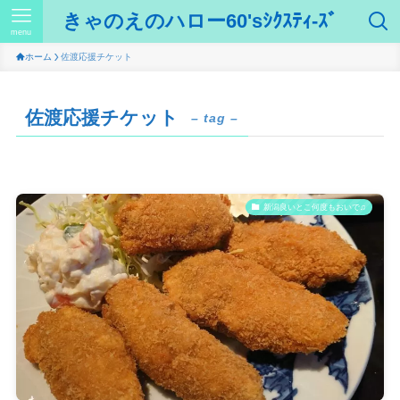
きゃのえのハロー60'sｼｸｽﾃｨ-ｽﾞ
menu
ホーム
佐渡応援チケット
佐渡応援チケット
– tag –
新潟良いとこ何度もおいで♫