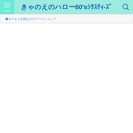
きゃのえのハロー60'sｼｸｽﾃｨ-ｽﾞ
menu
ホーム
佐渡おけさワークショップ