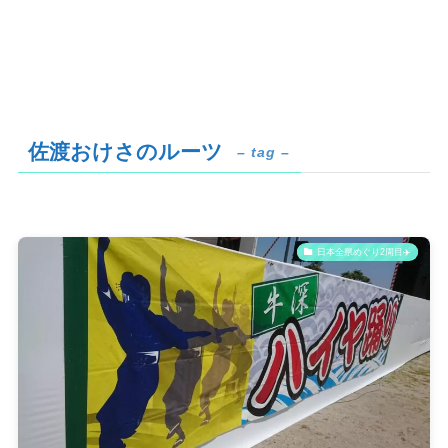
佐渡おけさのルーツ
– tag –
日本全県めぐり2周目✈️