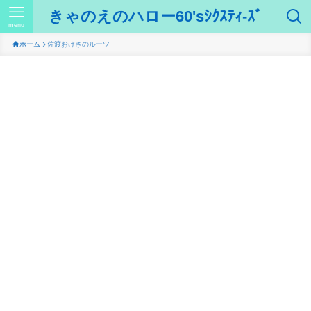
きゃのえのハロー60'sｼｸｽﾃｨ-ｽﾞ
menu
ホーム
佐渡おけさのルーツ