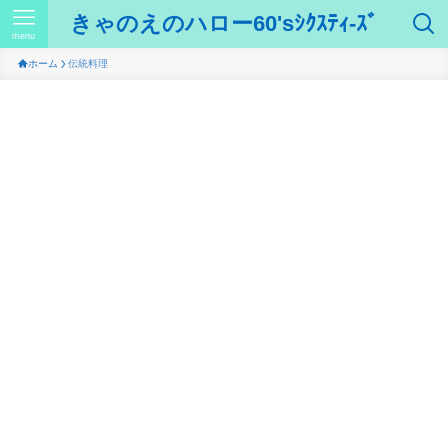
きゃのえのハロー60'sｼｸｽﾃｨ-ｽﾞ
menu
ホーム
伝統料理