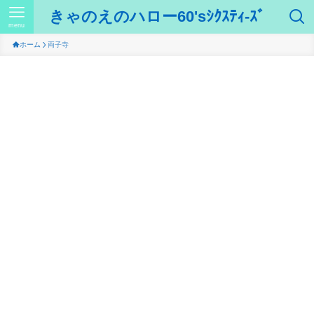
きゃのえのハロー60'sｼｸｽﾃｨ-ｽﾞ
menu
ホーム
両子寺