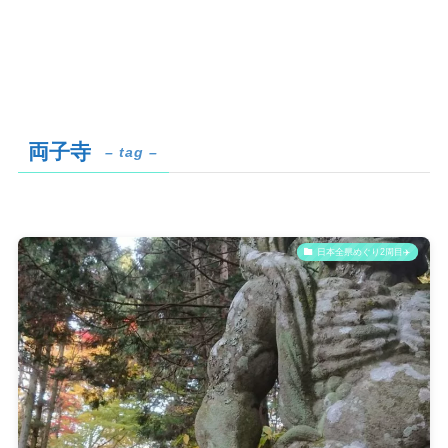
両子寺
– tag –
日本全県めぐり2周目✈️