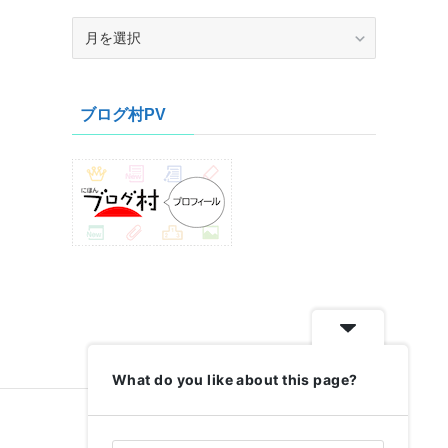
ア
ー
カ
イ
ブログ村PV
ブ
What do you like about this page?