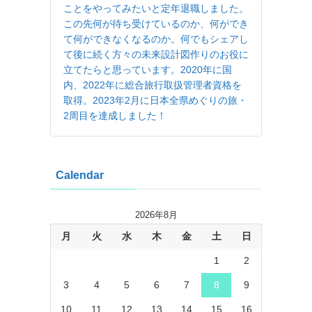
ことをやってみたいと定年退職しました。
この先何が待ち受けているのか、何ができ
て何ができなくなるのか。何でもシェアし
て後に続く方々の未来設計図作りのお役に
立てたらと思っています。2020年に国
内、2022年に総合旅行取扱管理者資格を
取得。2023年2月に日本全県めぐりの旅・
2周目を達成しました！
Calendar
2026年8月
月
火
水
木
金
土
日
1
2
3
4
5
6
7
8
9
10
11
12
13
14
15
16