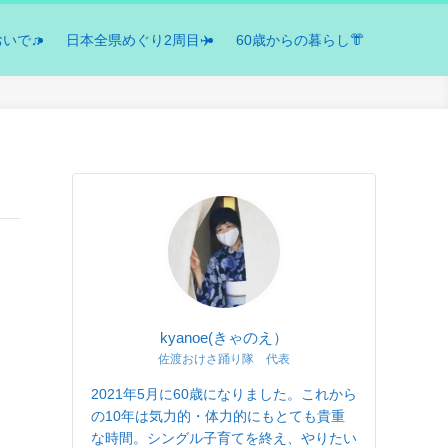
おいで♫
日本全県めぐり2周目✈️
60歳からの暮らし👘
kyanoe(きゃのえ）
佐渡おけさ踊り隊 代表
2021年5月に60歳になりました。これから
の10年は気力的・体力的にもとても貴重
な時間。シングル子育てを終え、やりたい