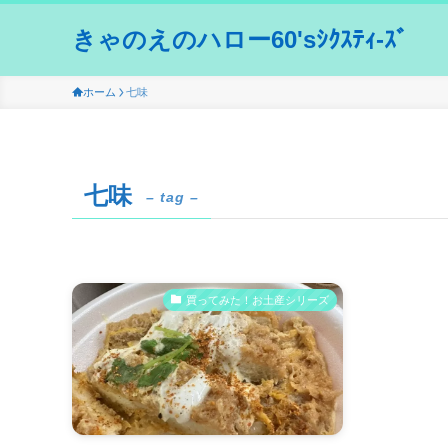
きゃのえのハロー60'sｼｸｽﾃｨ-ｽﾞ
ホーム
七味
七味
– tag –
買ってみた！お土産シリーズ