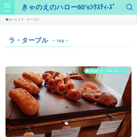
きゃのえのハロー60'sｼｸｽﾃｨ-ｽﾞ
menu
ホーム
ラ・ターブル
ラ・ターブル
– tag –
新潟良いとこ何度もおいで♫