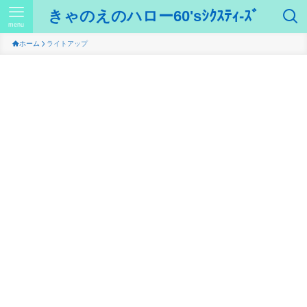
きゃのえのハロー60'sｼｸｽﾃｨ-ｽﾞ
menu
ホーム
ライトアップ