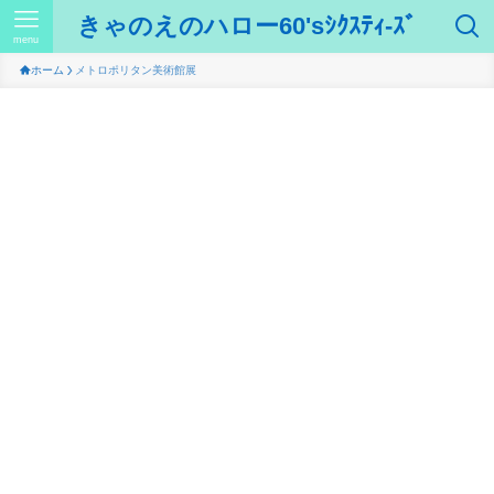
きゃのえのハロー60'sｼｸｽﾃｨ-ｽﾞ
menu
ホーム
メトロポリタン美術館展