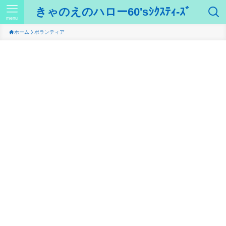
きゃのえのハロー60'sｼｸｽﾃｨ-ｽﾞ
menu
ホーム
ボランティア