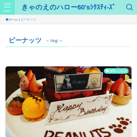
きゃのえのハロー60'sｼｸｽﾃｨ-ｽﾞ
menu
ホーム
ピーナッツ
ピーナッツ
– tag –
美味しいお店