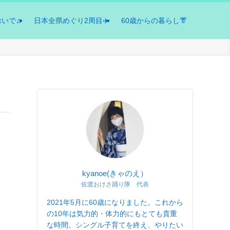
おいで♫
日本全県めぐり2周目✈️
60歳からの暮らし👘
kyanoe(きゃのえ）
佐渡おけさ踊り隊 代表
2021年5月に60歳になりました。これから
の10年は気力的・体力的にもとても貴重
な時間。シングル子育てを終え、やりたい