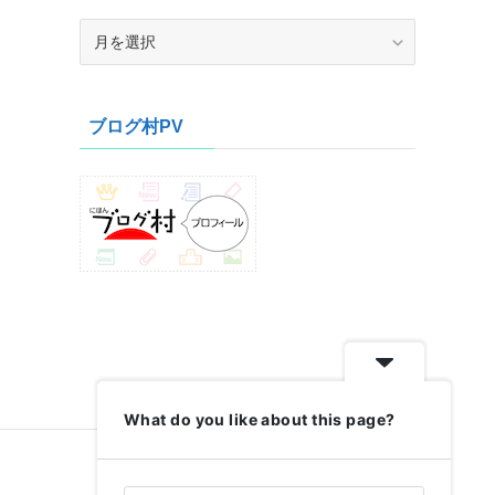
ア
ー
カ
イ
ブログ村PV
ブ
What do you like about this page?