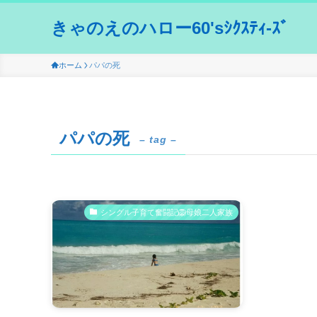
きゃのえのハロー60'sｼｸｽﾃｨ-ｽﾞ
ホーム
パパの死
パパの死
– tag –
シングル子育て奮闘記🦁母娘二人家族