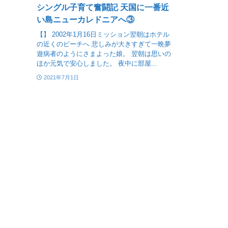
シングル子育て奮闘記 天国に一番近
い島ニューカレドニアへ③
【】 2002年1月16日ミッション翌朝はホテル
の近くのビーチへ 悲しみが大きすぎて一晩夢
遊病者のようにさまよった娘。 翌朝は思いの
ほか元気で安心しました。 夜中に部屋...
2021年7月1日