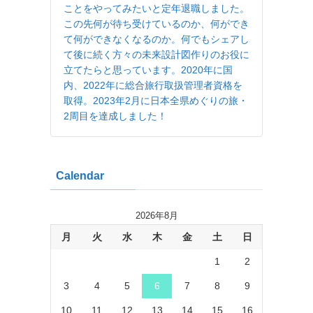
ことをやってみたいと定年退職しました。
この先何が待ち受けているのか、何ができ
て何ができなくなるのか。何でもシェアし
て後に続く方々の未来設計図作りのお役に
立てたらと思っています。2020年に国
内、2022年に総合旅行取扱管理者資格を
取得。2023年2月に日本全県めぐりの旅・
2周目を達成しました！
Calendar
2026年8月
月
火
水
木
金
土
日
1
2
3
4
5
6
7
8
9
10
11
12
13
14
15
16