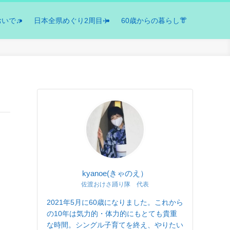
おいで♫
日本全県めぐり2周目✈️
60歳からの暮らし👘
kyanoe(きゃのえ）
佐渡おけさ踊り隊 代表
2021年5月に60歳になりました。これから
の10年は気力的・体力的にもとても貴重
な時間。シングル子育てを終え、やりたい