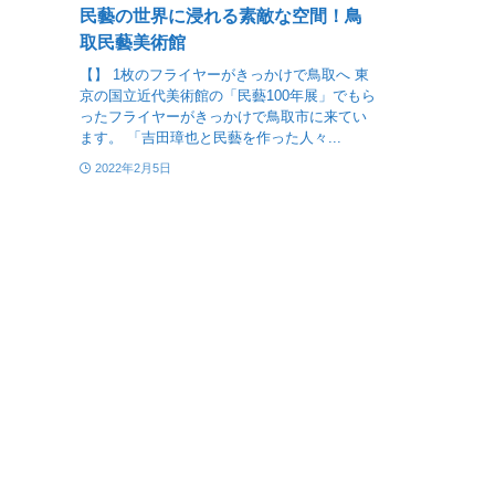
民藝の世界に浸れる素敵な空間！鳥
取民藝美術館
【】 1枚のフライヤーがきっかけで鳥取へ 東
京の国立近代美術館の「民藝100年展」でもら
ったフライヤーがきっかけで鳥取市に来てい
ます。 「吉田璋也と民藝を作った人々...
2022年2月5日