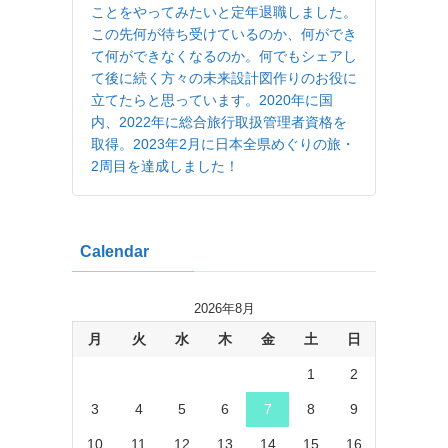
ことをやってみたいと定年退職しました。
この先何が待ち受けているのか、何ができ
て何ができなくなるのか。何でもシェアし
て後に続く方々の未来設計図作りのお役に
立てたらと思っています。2020年に国
内、2022年に総合旅行取扱管理者資格を
取得。2023年2月に日本全県めぐりの旅・
2周目を達成しました！
Calendar
2026年8月
月
火
水
木
金
土
日
1
2
3
4
5
6
7
8
9
10
11
12
13
14
15
16