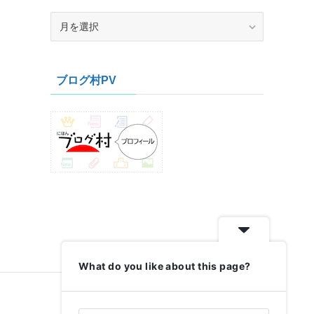
ア
ー
カ
イ
ブログ村PV
ブ
What do you like about this page?