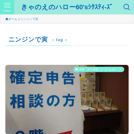
きゃのえのハロー60'sｼｸｽﾃｨ-ｽﾞ
menu
ホーム
ニンジンで寅
ニンジンで寅
– tag –
還暦・定年退職にまつわるあれこれ