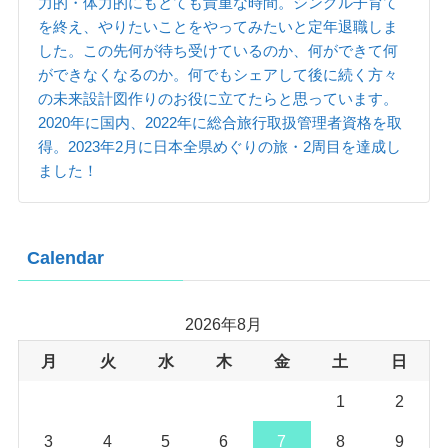
力的・体力的にもとても貴重な時間。シングル子育て
を終え、やりたいことをやってみたいと定年退職しま
した。この先何が待ち受けているのか、何ができて何
ができなくなるのか。何でもシェアして後に続く方々
の未来設計図作りのお役に立てたらと思っています。
2020年に国内、2022年に総合旅行取扱管理者資格を取
得。2023年2月に日本全県めぐりの旅・2周目を達成し
ました！
Calendar
2026年8月
月
火
水
木
金
土
日
1
2
3
4
5
6
7
8
9