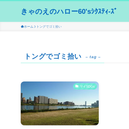
きゃのえのハロー60'sｼｸｽﾃｨ-ｽﾞ
ホーム
トングでゴミ拾い
トングでゴミ拾い
– tag –
マイSDGs