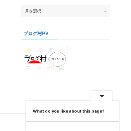
ア
ー
カ
イ
ブログ村PV
ブ
What do you like about this page?