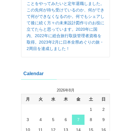
ことをやってみたいと定年退職しました。
この先何が待ち受けているのか、何ができ
て何ができなくなるのか。何でもシェアし
て後に続く方々の未来設計図作りのお役に
立てたらと思っています。2020年に国
内、2022年に総合旅行取扱管理者資格を
取得。2023年2月に日本全県めぐりの旅・
2周目を達成しました！
Calendar
2026年8月
月
火
水
木
金
土
日
1
2
3
4
5
6
7
8
9
10
11
12
13
14
15
16