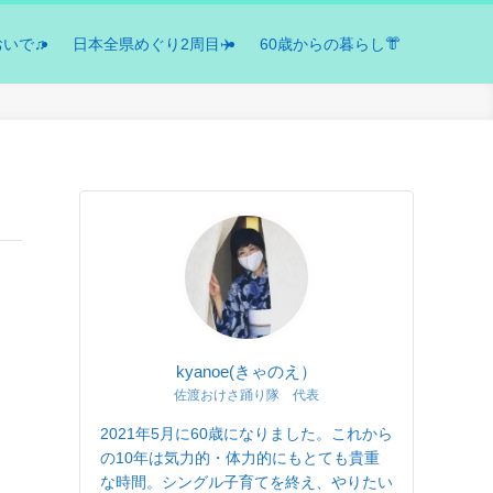
おいで♫
日本全県めぐり2周目✈️
60歳からの暮らし👘
kyanoe(きゃのえ）
佐渡おけさ踊り隊 代表
2021年5月に60歳になりました。これから
の10年は気力的・体力的にもとても貴重
な時間。シングル子育てを終え、やりたい