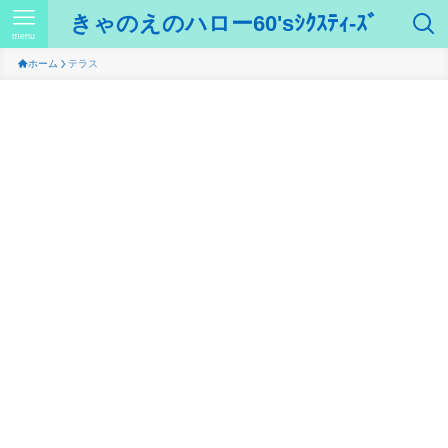
きゃのえのハロー60'sｼｸｽﾃｨ-ｽﾞ
menu
ホーム
テラス