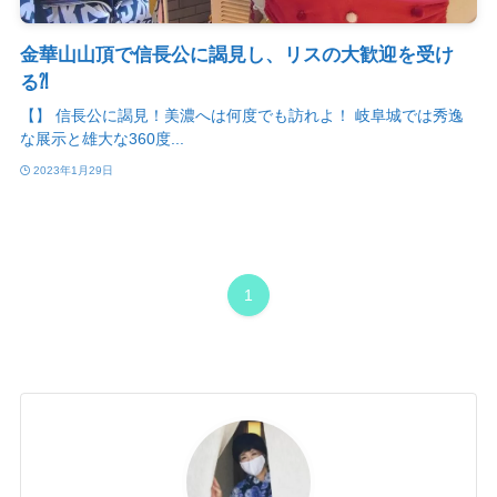
金華山山頂で信長公に謁見し、リスの大歓迎を受け
る⁈
【】 信長公に謁見！美濃へは何度でも訪れよ！ 岐阜城では秀逸
な展示と雄大な360度...
2023年1月29日
1