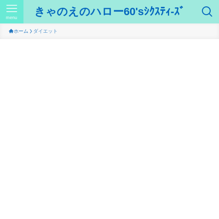
きゃのえのハロー60'sｼｸｽﾃｨ-ｽﾞ
menu
ホーム
ダイエット