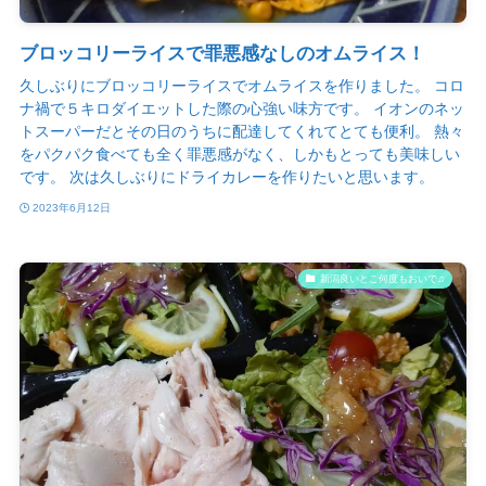
ブロッコリーライスで罪悪感なしのオムライス！
久しぶりにブロッコリーライスでオムライスを作りました。 コロ
ナ禍で５キロダイエットした際の心強い味方です。 イオンのネッ
トスーパーだとその日のうちに配達してくれてとても便利。 熱々
をパクパク食べても全く罪悪感がなく、しかもとっても美味しい
です。 次は久しぶりにドライカレーを作りたいと思います。
2023年6月12日
新潟良いとこ何度もおいで♫