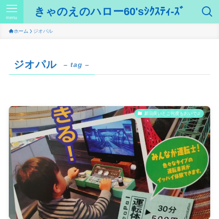
きゃのえのハロー60'sｼｸｽﾃｨ-ｽﾞ
menu
ホーム
ジオパル
ジオパル
– tag –
新潟良いとこ何度もおいで♫