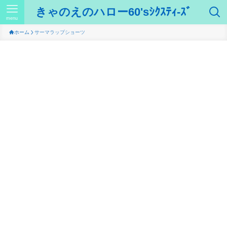
きゃのえのハロー60'sｼｸｽﾃｨ-ｽﾞ
menu
ホーム
サーマラップショーツ