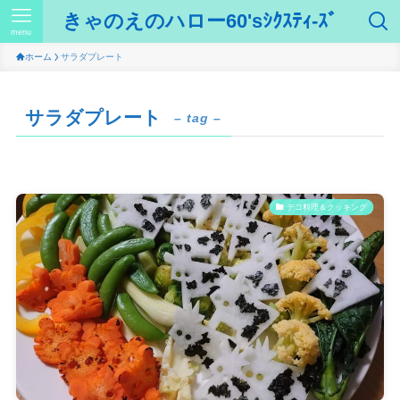
きゃのえのハロー60'sｼｸｽﾃｨ-ｽﾞ
menu
ホーム
サラダプレート
サラダプレート
– tag –
デコ料理＆クッキング