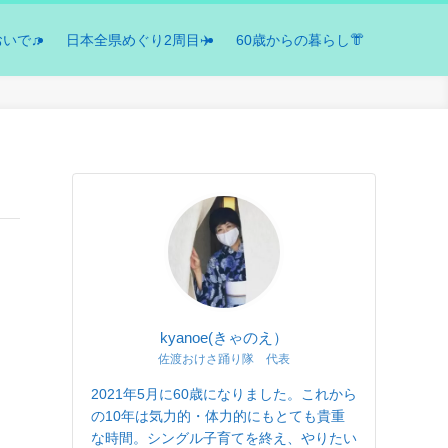
おいで♫
日本全県めぐり2周目✈️
60歳からの暮らし👘
kyanoe(きゃのえ）
佐渡おけさ踊り隊 代表
2021年5月に60歳になりました。これから
の10年は気力的・体力的にもとても貴重
な時間。シングル子育てを終え、やりたい