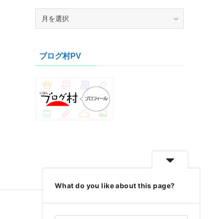
ア
ー
カ
イ
ブログ村PV
ブ
What do you like about this page?