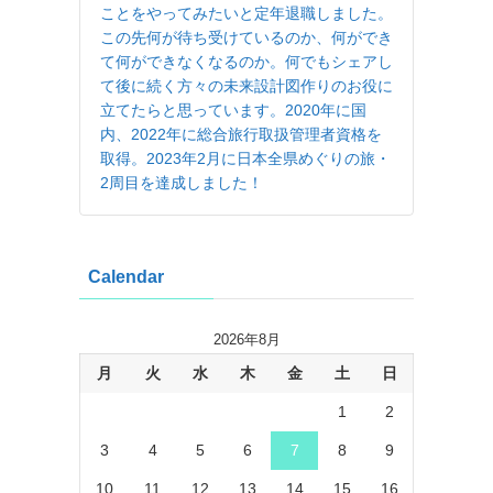
ことをやってみたいと定年退職しました。
この先何が待ち受けているのか、何ができ
て何ができなくなるのか。何でもシェアし
て後に続く方々の未来設計図作りのお役に
立てたらと思っています。2020年に国
内、2022年に総合旅行取扱管理者資格を
取得。2023年2月に日本全県めぐりの旅・
2周目を達成しました！
Calendar
2026年8月
月
火
水
木
金
土
日
1
2
3
4
5
6
7
8
9
10
11
12
13
14
15
16