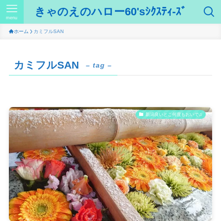
きゃのえのハロー60'sｼｸｽﾃｨ-ｽﾞ
menu
ホーム
カミフルSAN
カミフルSAN
– tag –
新潟良いとこ何度もおいで♫