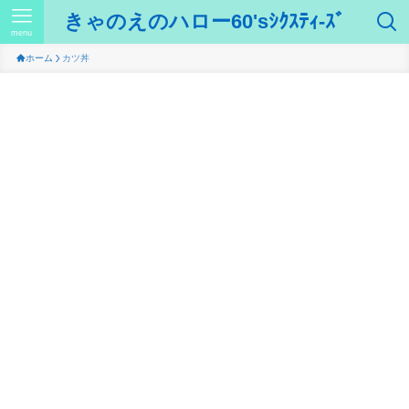
きゃのえのハロー60'sｼｸｽﾃｨ-ｽﾞ
menu
ホーム
カツ丼