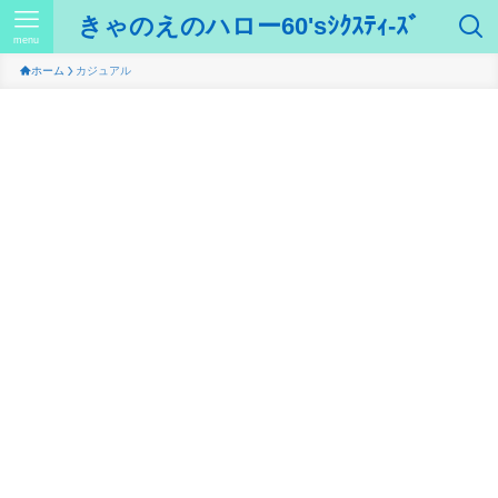
きゃのえのハロー60'sｼｸｽﾃｨ-ｽﾞ
menu
ホーム
カジュアル