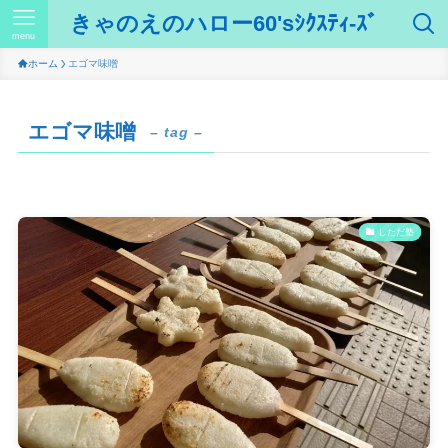
きゃのえのハロー60'sｼｸｽﾃｨ-ｽﾞ
menu
ホーム
エゴマ味噌
エゴマ味噌
– tag –
しただ塾