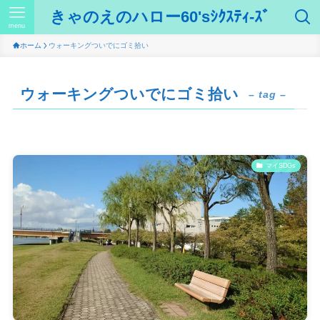
きゃのえのハロー60'sｼｸｽﾃｨ-ｽﾞ
menu
ホーム
ウォーキングついでにゴミ拾い
ウォーキングついでにゴミ拾い
– tag –
マイSDGs