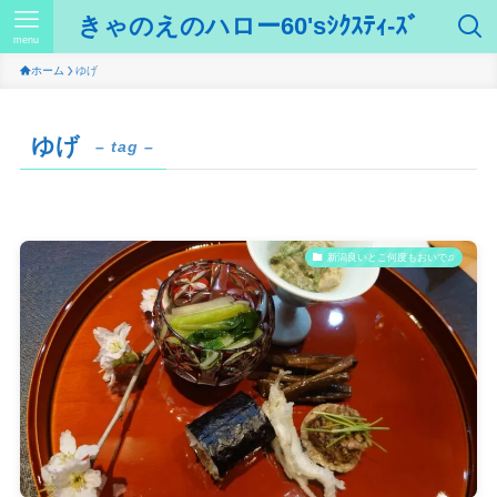
きゃのえのハロー60'sｼｸｽﾃｨ-ｽﾞ
menu
ホーム
ゆげ
ゆげ
– tag –
新潟良いとこ何度もおいで♫