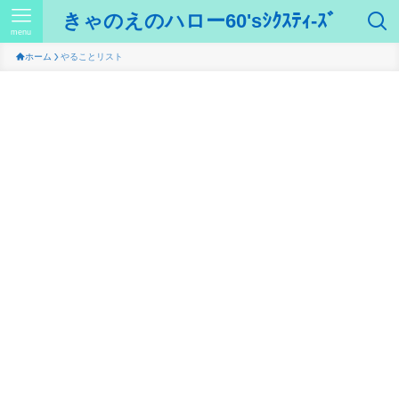
きゃのえのハロー60'sｼｸｽﾃｨ-ｽﾞ
menu
ホーム
やることリスト