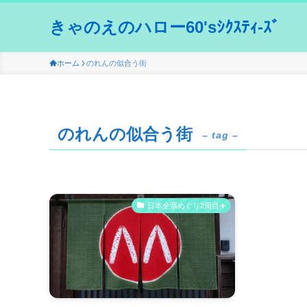
きゃのえのハロー60'sｼｸｽﾃｨ-ｽﾞ
ホーム
のれんの似合う街
のれんの似合う街
– tag –
日本全県めぐり2周目✈️