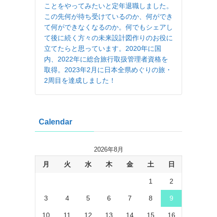
ことをやってみたいと定年退職しました。
この先何が待ち受けているのか、何ができ
て何ができなくなるのか。何でもシェアし
て後に続く方々の未来設計図作りのお役に
立てたらと思っています。2020年に国
内、2022年に総合旅行取扱管理者資格を
取得。2023年2月に日本全県めぐりの旅・
2周目を達成しました！
Calendar
2026年8月
月
火
水
木
金
土
日
1
2
3
4
5
6
7
8
9
10
11
12
13
14
15
16