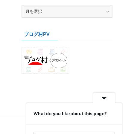
ア
ー
カ
イ
ブログ村PV
ブ
What do you like about this page?