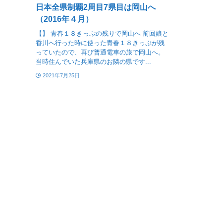
日本全県制覇2周目7県目は岡山へ
（2016年４月）
【】 青春１８きっぷの残りで岡山へ 前回娘と
香川へ行った時に使った青春１８きっぷが残
っていたので、再び普通電車の旅で岡山へ。
当時住んでいた兵庫県のお隣の県です...
2021年7月25日