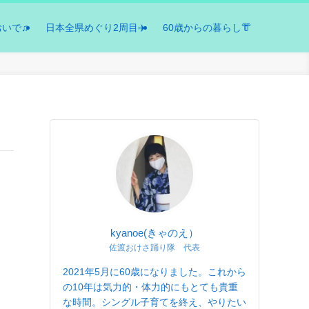
おいで♫
日本全県めぐり2周目✈️
60歳からの暮らし👘
kyanoe(きゃのえ）
佐渡おけさ踊り隊 代表
2021年5月に60歳になりました。これから
の10年は気力的・体力的にもとても貴重
な時間。シングル子育てを終え、やりたい