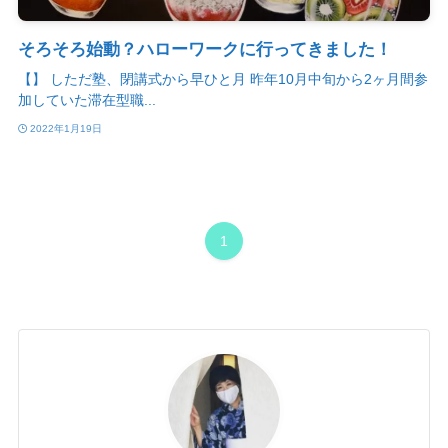
そろそろ始動？ハローワークに行ってきました！
【】 しただ塾、閉講式から早ひと月 昨年10月中旬から2ヶ月間参
加していた滞在型職...
2022年1月19日
1