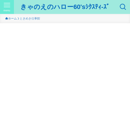
きゃのえのハロー60'sｼｸｽﾃｨ-ｽﾞ
menu
ホーム
ときめき仕事館