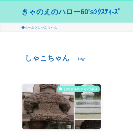
きゃのえのハロー60'sｼｸｽﾃｨ-ｽﾞ
ホーム
しゃこちゃん
しゃこちゃん
– tag –
日本全県めぐり2周目✈️