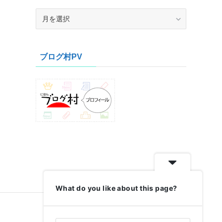
ア
ー
カ
イ
ブログ村PV
ブ
What do you like about this page?