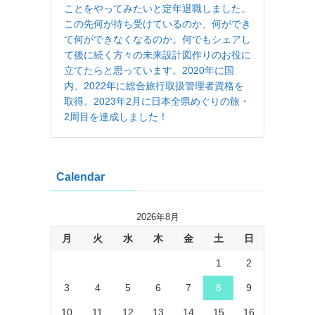
ことをやってみたいと定年退職しました。
この先何が待ち受けているのか、何ができ
て何ができなくなるのか。何でもシェアし
て後に続く方々の未来設計図作りのお役に
立てたらと思っています。2020年に国
内、2022年に総合旅行取扱管理者資格を
取得。2023年2月に日本全県めぐりの旅・
2周目を達成しました！
Calendar
2026年8月
月
火
水
木
金
土
日
1
2
3
4
5
6
7
8
9
10
11
12
13
14
15
16