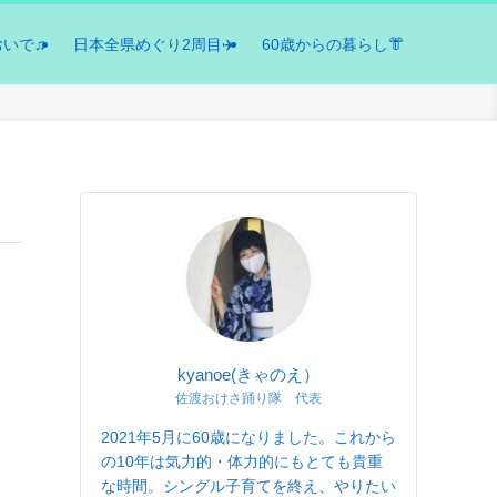
おいで♫
日本全県めぐり2周目✈️
60歳からの暮らし👘
kyanoe(きゃのえ）
佐渡おけさ踊り隊 代表
2021年5月に60歳になりました。これから
の10年は気力的・体力的にもとても貴重
な時間。シングル子育てを終え、やりたい