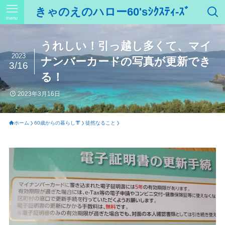
きゃのえのハロー60'sｼｸｽﾃｨ-ｽﾞ
menu
うれしい！引っ越し多くて、マイ
2023
ナンバーカードの写真が更新でき
3/16
る！
2023年3月16日
ホーム
60歳からの暮らし👘
徒然なること