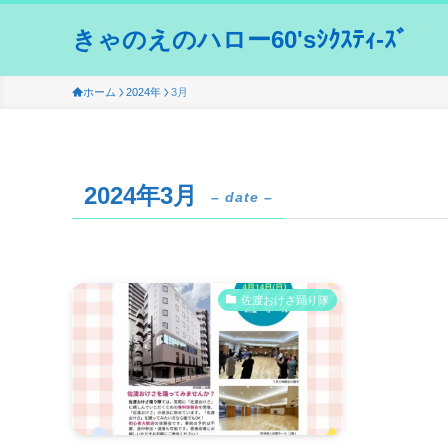
きゃのえのハロー60'sｼｸｽﾃｨ-ｽﾞ
ホーム
2024年
3月
2024年3月
– date –
佐渡おけさ踊り隊