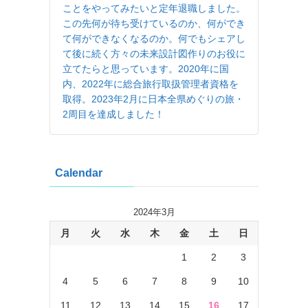
ことをやってみたいと定年退職しました。
この先何が待ち受けているのか、何ができ
て何ができなくなるのか。何でもシェアし
て後に続く方々の未来設計図作りのお役に
立てたらと思っています。2020年に国
内、2022年に総合旅行取扱管理者資格を
取得。2023年2月に日本全県めぐりの旅・
2周目を達成しました！
Calendar
2024年3月
月
火
水
木
金
土
日
1
2
3
4
5
6
7
8
9
10
11
12
13
14
15
16
17