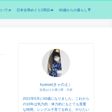
おいで♫
日本全県めぐり2周目✈️
60歳からの暮らし👘
kyanoe(きゃのえ）
佐渡おけさ踊り隊 代表
2021年5月に60歳になりました。これから
の10年は気力的・体力的にもとても貴重
な時間。シングル子育てを終え、やりたい