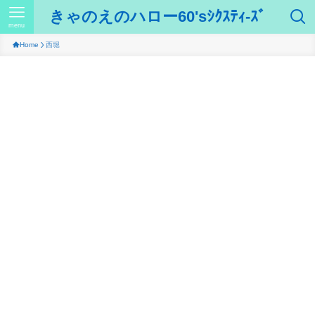
きゃのえのハロー60'sｼｸｽﾃｨ-ｽﾞ
menu
Home
西堀