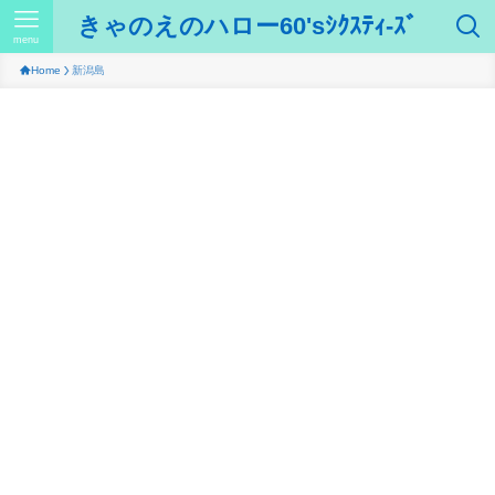
きゃのえのハロー60'sｼｸｽﾃｨ-ｽﾞ
menu
Home
新潟島