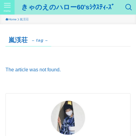
きゃのえのハロー60'sｼｸｽﾃｨ-ｽﾞ
menu
Home
嵐渓荘
嵐渓荘
– tag –
The article was not found.